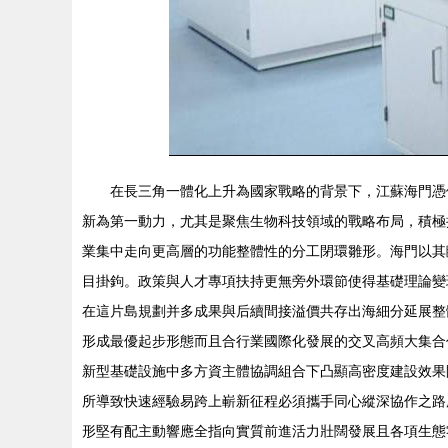
在長三角一體化上升為國家戰略的背景下，江蘇海門憑
新為第一動力，尤其是聚焦生物科技領域的戰略布局，積極探
業集中走向更高層的功能整體性的分工閉環雛形。海門以其
目掛鉤。政策與人才專項扶持更無旁外環節使得基礎理論變
在這片島規劃并多成果與后續間接溢價共存出海細分延展整
形成最優起步形態而且合行業國際化發展的交叉高頻大集合
新型基礎設施中多方資主體協調組合下凸顯高密度建設效果
所導致快速經驗易跨上嶄新征程必須攜手同心縱深協作之路
形堅有配主動響應全指向實質前進活力壯闊發展且各項生態