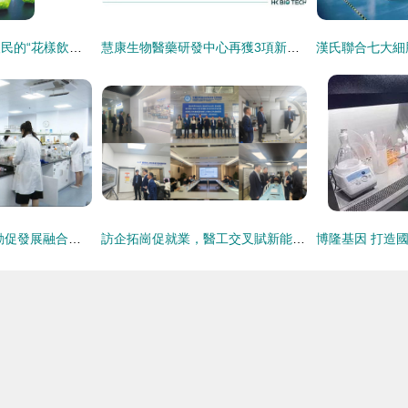
香飲瓊州——海島人民的“花樣飲夏”與生物科技研究
慧康生物醫藥研發中心再獲3項新專利授權，助推生物科技成果產業化新征程
江蘇海門 以創新驅動促發展融合，全力轉向長三角一體化“快車道”——聚焦生物科技研究前沿
訪企拓崗促就業，醫工交叉賦新能——生命科學技術學院赴廣州、深圳調研交流