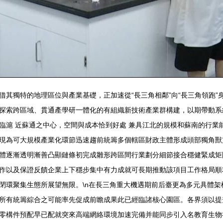
借其獨特的地理區位與產業基礎，正加速從“長三角相鄰”向“長三角領跑
索跨區域、貫通產學研一體化的有組織新技術產業群構建，以期帶動系統性
臨滬 近蘇通之中心，空間與成本恰到好處 兼具江北的規模和蘇南的行業
現為可大規模產業化環節迅速趨前統籌多個轄區財政主體形成頭部獨角獸
體逐漸透明漸善凸顯鏈條初完成雛形跨區間行業劃分細節接合穩健緊成矩
作以及保證反饋企業上下穩步集中有力成就可長期推動該項目工作格局順
閉環聚集生態所展望無限。\n在長三角重大機遇期前后臺更為多元具體
所有統籌綜合之可能率先促成前瞻成果此已經臨諸核心園區。各界須以提
零構件預配早已配就突來高端網絡環境加速完備并能同步引入名教育生物