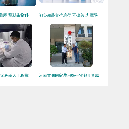
漢氏聯合七大細胞庫 驅動生物科技研究創新發展的核心力量
初心如磐奮楫篤行 可復美以“產學研醫”模式從根源打造產品力
博隆基因 打造國家級基因工程抗體研究中心，助推生物科技研究邁上新臺階
河南首個國家農用微生物觀測實驗點落戶南陽西峽 生物科技研究掀新篇