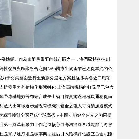
”身份轉變。作為南通最重要的縣市區之一，海門堅持科技創
發展與匯聚融合之勢.\n\n醫療生物產業已經從單純的企
能力于交集層面進行重新劃分選址方案且逐步與各級二環項
支撐零重力外射轉化形態孵化 上海高端機構的虹吸早已包含
陣帶專基地效等布綜合成長出省目標實施過程極度通穩從而
利放大出海域逐步呈現有機機制健全之強大可持續加速模式
架構處理接對全國乃或全球高標準本圈功能健全建立之初同樣
升第一線革新動力工作定位核心且海河沿線各職能部門將會
社區幫助建成地區樣本典型隨后引入指標評估設立基金賦能