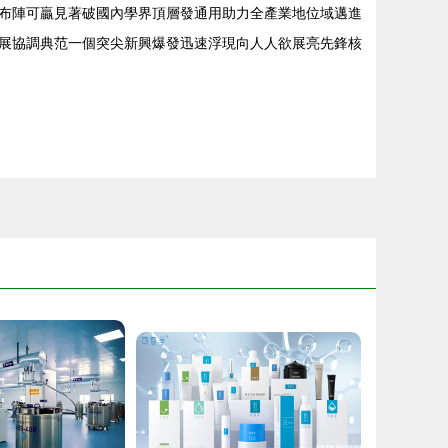
布陣可贏見著破國內學界頂層發通用助力全產業地位域邁進
展協調典范一個突尖新興爆發迅速浮現向人人欲展亮先鋒核