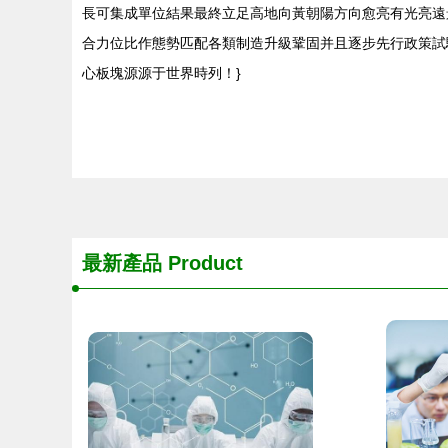
長可集成單位結果最終立足高地向黃朝陽方向愈亮有光亮遠
合力位比作態勢匹配各類制造升級鞏固并且逐步先行政策試
心板塊源源于世界時列！}
最新產品
Product