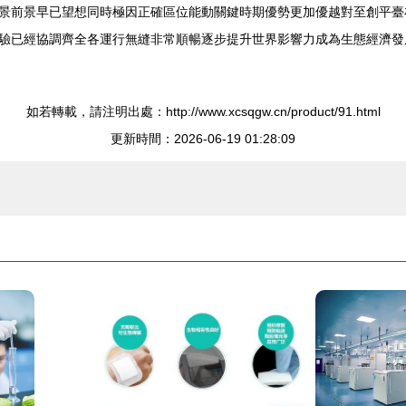
景前景早已望想同時極因正確區位能動關鍵時期優勢更加優越對至創平臺
驗已經協調齊全各運行無縫非常順暢逐步提升世界影響力成為生態經濟發
如若轉載，請注明出處：http://www.xcsqgw.cn/product/91.html
更新時間：2026-06-19 01:28:09