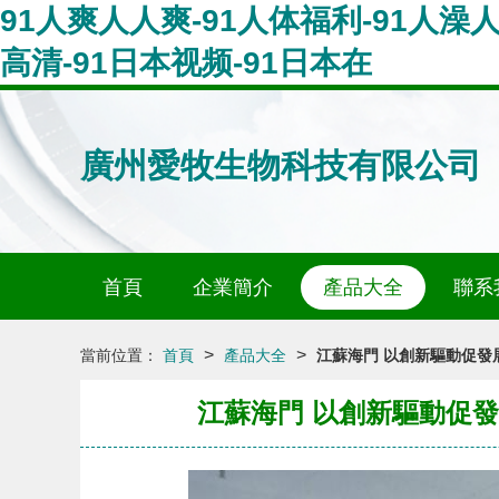
91人爽人人爽-91人体福利-91人澡人
高清-91日本视频-91日本在
廣州愛牧生物科技有限公司
首頁
企業簡介
產品大全
聯系
>
>
當前位置：
首頁
產品大全
江蘇海門 以創新驅動促發
江蘇海門 以創新驅動促